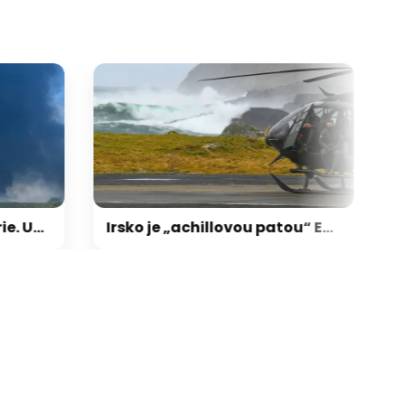
galerie: cviky
V Rusku hoří obří rafinerie. Ukrajina hlásí oběti
Irsko je „achillovou patou“ Evropy, vyzbrojit ho má Francie