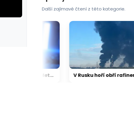
Další zajímavé čtení z této kategorie.
rie: cviky
galerie: cviky
Umělá inteligence firmy Meta napadla při testování systém jiné společnosti