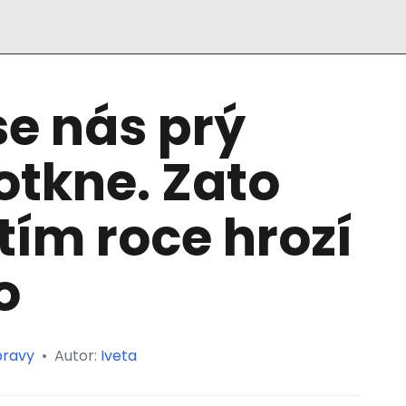
se nás prý
otkne. Zato
tím roce hrozí
o
pravy
•
Autor:
Iveta