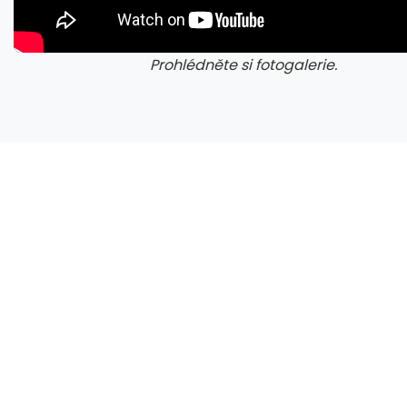
Prohlédněte si fotogalerie.
galerie: cviky
gale
Pauza Ariany Grande poukazuje na hranice fanouškovského zájmu