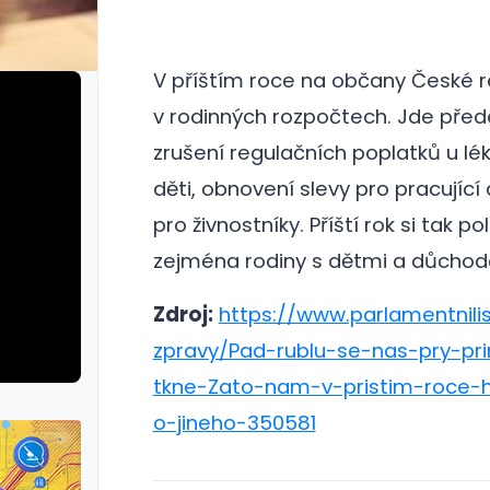
V příštím roce na občany České re
v rodinných rozpočtech. Jde před
zrušení regulačních poplatků u lé
děti, obnovení slevy pro pracují
pro živnostníky.
Příští rok si tak po
zejména rodiny s dětmi a důchodc
Zdroj:
https://www.parlamentnilis
zpravy/Pad-rublu-se-nas-pry-p
tkne-Zato-nam-v-pristim-roce-h
o-jineho-350581