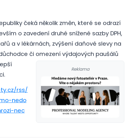
publiky čeká několik změn, které se odrazí
evším o zavedení druhé snížené sazby DPH,
kařů a v lékárnách, zvýšení daňové slevy na
cí důchodce či omezení výdajových paušálů
lepší
Reklama
i.
ty.cz/rss/
rimo-nedo
rozi-nec