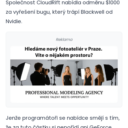
Společnost CloudRift nabídla odměnu $1000
za vyřešení bugu, který trápí Blackwell od
Nvidie.
Reklama
Jenže programátoři se nabídce smějí s tím,
že za tuto částku si nepořídí ani GeForce