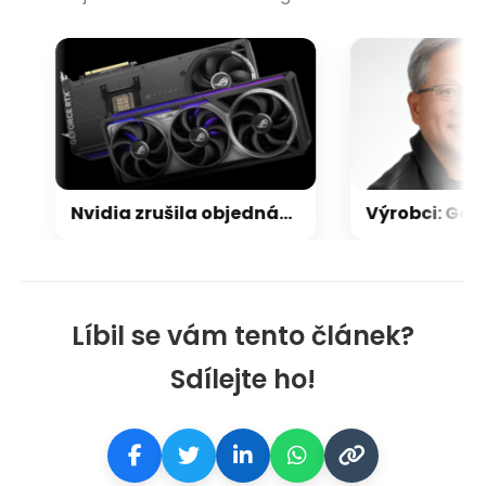
Nvidia zrušila objednávku GeForce RTX 5090 za $4600, Asus ji prý dodá za $5200
Líbil se vám tento článek?
Sdílejte ho!