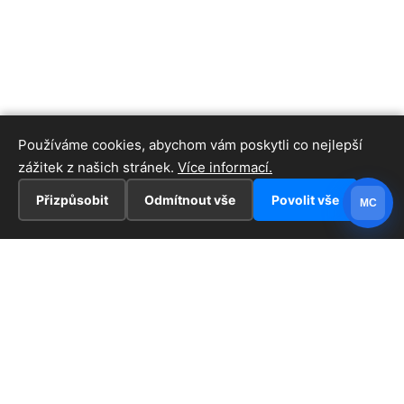
Používáme cookies, abychom vám poskytli co nejlepší
zážitek z našich stránek.
Více informací.
Přizpůsobit
Odmítnout vše
Povolit vše
MC