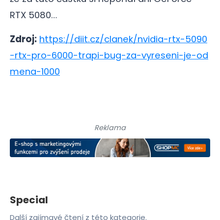
RTX 5080…
Zdroj:
https://diit.cz/clanek/nvidia-rtx-5090
-rtx-pro-6000-trapi-bug-za-vyreseni-je-od
mena-1000
Reklama
Special
Další zajímavé čtení z této kategorie.